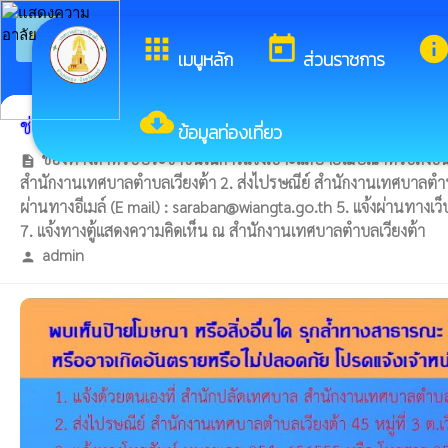
arrow_back_ios
ยินดีต
กลับเมนูหลัก
apps
today
inf
เมนูหลัก
ส่วนราชการ
cloud_download
ช่องทางในการแจ้งเบาะแสป้ายโฆษณาหรือสิ่งอื่นใดที
ข้อมูลท่องเที่ยว
ช่องทางสำหรับประชาชนในการแจ้งเบาะแสป้ายโฆษณาหรือสิ่งอื่นใด
description
สำนักงานเทศบาลตำบลเวียงต้า 2. ส่งไปรษณีย์ สำนักงานเทศบาลตำบลเ
ผ่านทางอีเมล์ (E mail) : saraban@wiangta.go.th 5. แจ้งผ่านทางเว
7. แจ้งทางตู้แสดงความคิดเห็น ณ สำนักงานเทศบาลตำบลเวียงต้า
admin
person