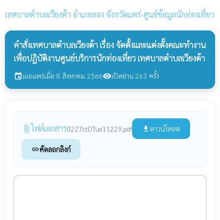
เทศบาลตำบลเวียงต้า
อำเภอลอง จังหวัดแพร่
›
ศูนย์ข้อมูลนักท่องเที่ยว
คำสั่งเทศบาลตำบลเวียงต้า เรื่อง จัดตั้งและแต่งตั้งคณะทำงาน
เพื่อปฏิบัติงานศูนย์บริการนักท่องเที่ยว เทศบาลตำบลเวียงต้า
เผยแพร่เมื่อ 8 สิงหาคม 2566
เปิดอ่าน 263 ครั้ง
event
visibility
ไฟล์เอกสาร
attach_file
ดาวน์โหลด
02Z7ctDTue11229.pdf
file_download
คัดลอกลิงก์
link