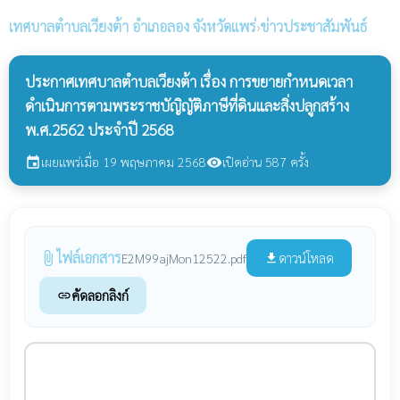
เทศบาลตำบลเวียงต้า
อำเภอลอง จังหวัดแพร่
›
ข่าวประชาสัมพันธ์
ประกาศเทศบาลตำบลเวียงต้า เรื่อง การขยายกำหนดเวลา
ดำเนินการตามพระราชบัญิญัติภาษีที่ดินและสิ่งปลูกสร้าง
พ.ศ.2562 ประจำปี 2568
เผยแพร่เมื่อ 19 พฤษภาคม 2568
เปิดอ่าน 587 ครั้ง
event
visibility
ไฟล์เอกสาร
attach_file
ดาวน์โหลด
E2M99ajMon12522.pdf
file_download
คัดลอกลิงก์
link