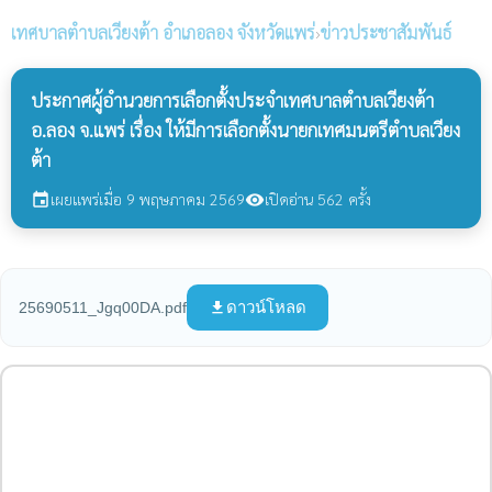
เทศบาลตำบลเวียงต้า
อำเภอลอง จังหวัดแพร่
›
ข่าวประชาสัมพันธ์
ประกาศผู้อำนวยการเลือกตั้งประจำเทศบาลตำบลเวียงต้า
อ.ลอง จ.แพร่ เรื่อง ให้มีการเลือกตั้งนายกเทศมนตรีตำบลเวียง
ต้า
เผยแพร่เมื่อ 9 พฤษภาคม 2569
เปิดอ่าน 562 ครั้ง
event
visibility
ดาวน์โหลด
25690511_Jgq00DA.pdf
file_download