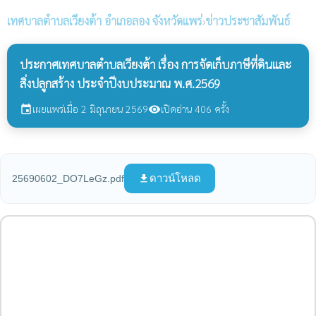
เทศบาลตำบลเวียงต้า
อำเภอลอง จังหวัดแพร่
›
ข่าวประชาสัมพันธ์
ประกาศเทศบาลตำบลเวียงต้า เรื่อง การจัดเก็บภาษีที่ดินและ
สิ่งปลูกสร้าง ประจำปีงบประมาณ พ.ศ.2569
เผยแพร่เมื่อ 2 มิถุนายน 2569
เปิดอ่าน 406 ครั้ง
event
visibility
ดาวน์โหลด
25690602_DO7LeGz.pdf
file_download