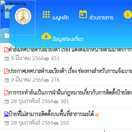
arrow_back_ios
ยินดี
กลับเมนูหลัก
apps
today
inf
เมนูหลัก
ส่วนราชการ
cloud_download
มาตรการป้องกันป้ายโฆษณาบนทางสาธารณะ
folder
ข้อมูลท่องเที่ยว
คำสั่งเทศบาลตำบลเวียงต้า เรื่อง แต่งตั้งเจ้าหน้าที่ตามมา
9 มีนาคม 2566
431
event
visibility
ประกาศเทศบาลตำบลเวียงต้า เรื่อง ช่องทางสำหรับการแจ้งเบ
9 มีนาคม 2566
276
event
visibility
การกระทำอันเป็นการฝ่าฝืนกฎหมายเกี่ยวกับการติดตั้งป้ายโฆษ
28 กุมภาพันธ์ 2566
381
event
visibility
ป้ายที่ไม่สามารถติดตั้งบนพื้นที่สาธารณะได้
whatshot
28 กุมภาพันธ์ 2566
292
event
visibility