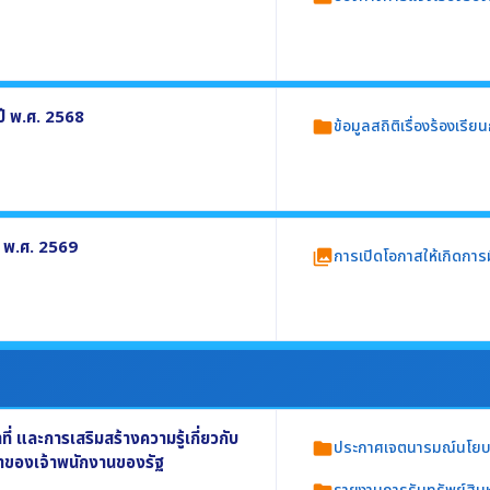
งเรียนการทุจริตและประพฤติมิชอบ โดยต้อง
ปี พ.ศ. 2568
ข้อมูลสถิติเรื่องร้องเร
folder
.ศ. 2568 อย่างน้อยประกอบด้วย
 พ.ศ. 2569
การเปิดโอกาสให้เกิดการม
collections
ดำเนินงานตามภารกิจของหน่วยงาน ปี พ.ศ.
าร
 และการเสริมสร้างความรู้เกี่ยวกับ
ประกาศเจตนารมณ์นโยบาย
folder
ยาของเจ้าพนักงานของรัฐ