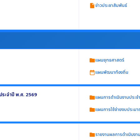
ข่าวประชาสัมพันธ์
insert_drive_file
หรือภารกิจของหน่วยงาน
แผนยุทธศาสตร์
folder
แผนพัฒนาท้องถิ่น
date_range
างน้อยประกอบด้วย
ระจำปี พ.ศ. 2569
แผนการดำเนินงานประจำ
folder
แผนการใช้จ่ายงบประมา
folder
ย่างน้อยประกอบด้วย
นการ
รายงานผลการดำเนินงาน
folder
9 อย่างน้อยประกอบด้วย