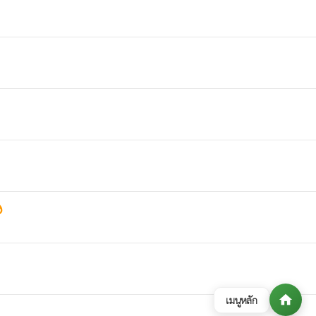
hot
t
home
เมนูหลัก