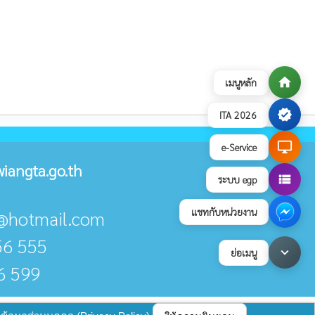
home
เมนูหลัก
verified
ITA 2026
desktop_windows
e-Service
iangta.go.th
view_list
ระบบ egp
แชทกับหน่วยงาน
ta@hotmail.com
56 555
keyboard_arrow_down
ย่อเมนู
6 599
บายการคุ้มครองข้อมูลส่วนบุคคล
update : 17 กรกฎาคม 2569