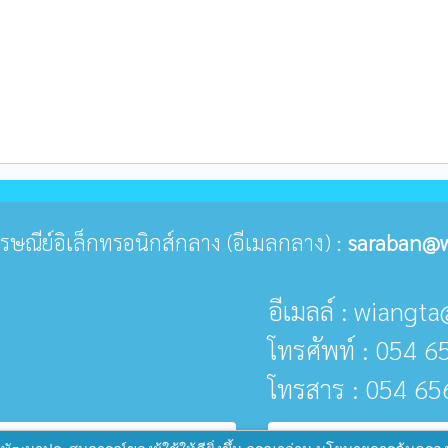
่ไปรษณีย์อิเล็กทรอนิกส์กลาง (อีเมลกลาง) :
saraban@w
อีเมลล์ : wiang
โทรศัพท์ : 054 6
โทรสาร : 054 65
public
บบ :
www.ts-local.com
นโยบายเว็บไซต์
นโย